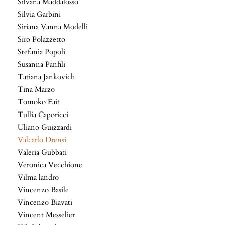
Silvana Maddalosso
Silvia Garbini
Siriana Vanna Modelli
Siro Polazzetto
Stefania Popoli
Susanna Panfili
Tatiana Jankovich
Tina Marzo
Tomoko Fait
Tullia Caporicci
Uliano Guizzardi
Valcarlo Drensi
Valeria Gubbati
Veronica Vecchione
Vilma landro
Vincenzo Basile
Vincenzo Biavati
Vincent Messelier