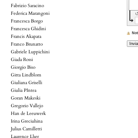
Fabrizio Saracino
Federica Marangoni
Francesca Borgo
Francesca Ghidini
No
Francis Akapata
Franco Brunatto
Gabriele Luppichini
Giada Rossi
Giorgio Biso
Gitta Lindblom
Giuliana Griselli
Giulia PIntea
Goran Makeski
Gregorio Vallejo
Han de Leeuwerk
Irina Greciuhina
Julius Camilletti
Laurence Lher