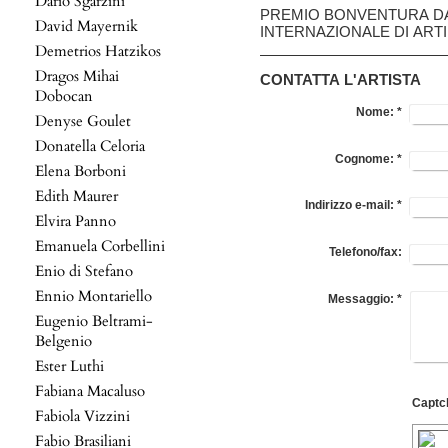
Dario Sgarzini
PREMIO BONVENTURA DA
David Mayernik
INTERNAZIONALE DI ARTI
Demetrios Hatzikos
Dragos Mihai
CONTATTA L'ARTISTA
Dobocan
Nome:
*
Denyse Goulet
Donatella Celoria
Cognome:
*
Elena Borboni
Edith Maurer
Indirizzo e-mail:
*
Elvira Panno
Emanuela Corbellini
Telefono/fax:
Enio di Stefano
Ennio Montariello
Messaggio:
*
Eugenio Beltrami-
Belgenio
Ester Luthi
Fabiana Macaluso
Fabiola Vizzini
Fabio Brasiliani