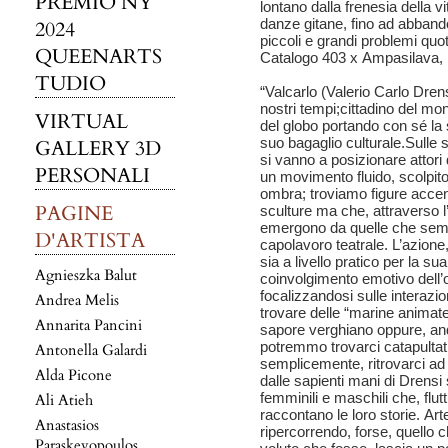
PREMIO NY
lontano dalla frenesia della v
danze gitane, fino ad abband
2024
piccoli e grandi problemi quot
QUEENARTS
Catalogo 403 x Ampasilava,
TUDIO
“Valcarlo (Valerio Carlo Drens
nostri tempi;cittadino del mon
VIRTUAL
del globo portando con sé la 
suo bagaglio culturale.Sulle s
GALLERY 3D
si vanno a posizionare attor
PERSONALI
un movimento fluido, scolpito
ombra; troviamo figure accen
PAGINE
sculture ma che, attraverso l
emergono da quelle che semb
D'ARTISTA
capolavoro teatrale. L’azione
sia a livello pratico per la sua
Agnieszka Balut
coinvolgimento emotivo dell’os
focalizzandosi sulle interazi
Andrea Melis
trovare delle “marine animate”
Annarita Pancini
sapore verghiano oppure, and
potremmo trovarci catapultati
Antonella Galardi
semplicemente, ritrovarci ad 
Alda Picone
dalle sapienti mani di Drensi 
femminili e maschili che, flut
Ali Atieh
raccontano le loro storie. Art
Anastasios
ripercorrendo, forse, quello 
Paraskevopoulos