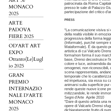
ART 3F
patrocinata da Roma Capita
MONACO
presso le sale di Palazzo Gi
partecipazione del critico d’ar
2025
PRESS
ARTE
PADOVA
“La comunicazione visiva si e
della realtà visibile in emozi
FIERE 2025
progressiva della forma legg
(Informale), purché sempre so
OD'ART ART
Mataformale). É da questo pr
artistica di cui Valcarlo Drens
EXPO
forma/non forma il suo march
Otranto(Le)Lugl
base, Drensi decostruisce l
colore e luce, astraendola da
io 2025
omogenei, non riconoscibili,
scena rappresentata, andand
GRAN
temporale che lo caratterizza
ed impetuosa, sia essa su ca
PREMIO
animarsi sulla superficie pur c
INTERNAZIO
rende queste nuove icone prez
mitizzandole, le rende immort
NALE D'ARTE
Segni d’Arte Aprile 2010
MONACO
“Dare di questo artista una ne
opere di Valcarlo Drensi sfu
2025
dichiaratamente frutto di nu