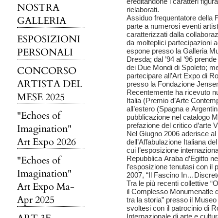
ereditandone i caratteri figu
NOSTRA
rielaborati.
Assiduo frequentatore della F
GALLERIA
parte a numerosi eventi artist
caratterizzati dalla collabor
ESPOSIZIONI
da molteplici partecipazioni a
PERSONALI
espone presso la Galleria M
Dresda; dal ’94 al ’96 prende 
dei Due Mondi di Spoleto; me
CONCORSO
partecipare all’Art Expo di R
ARTISTA DEL
presso la Fondazione Jensen
Recentemente ha ricevuto nu
MESE 2025
Italia (Premio d’Arte Contemp
all’estero (Spagna e Argentin
"Echoes of
pubblicazione nel catalogo 
prefazione del critico d’arte V
Imagination"
Nel Giugno 2006 aderisce al 
Art Expo 2026
dell’Affabulazione Italiana del
cui l’esposizione internazio
"Echoes of
Repubblica Araba d’Egitto ne
l’esposizione tenutasi con il
Imagination"
2007, “Il Fascino In…Discreto
Tra le più recenti colletti
Art Expo Ma-
il Complesso Monumenatle del
Apr 2025
tra la storia” presso il Muse
svoltesi con il patrocinio di
Internazionale di arte e cultu