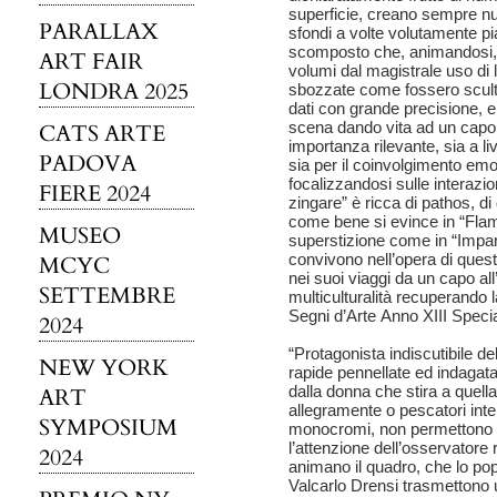
superficie, creano sempre nu
PARALLAX
sfondi a volte volutamente pia
scomposto che, animandosi, 
ART FAIR
volumi dal magistrale uso di
LONDRA 2025
sbozzate come fossero scultu
dati con grande precisione, 
scena dando vita ad un capola
CATS ARTE
importanza rilevante, sia a liv
PADOVA
sia per il coinvolgimento emoti
focalizzandosi sulle interazion
FIERE 2024
zingare” è ricca di pathos, 
come bene si evince in “Flame
MUSEO
superstizione come in “Impar
convivono nell’opera di questo 
MCYC
nei suoi viaggi da un capo all
SETTEMBRE
multiculturalità recuperando
Segni d’Arte Anno XIII Speci
2024
“Protagonista indiscutibile de
NEW YORK
rapide pennellate ed indagata 
dalla donna che stira a quel
ART
allegramente o pescatori intent
SYMPOSIUM
monocromi, non permettono d
l’attenzione dell’osservatore
2024
animano il quadro, che lo popo
Valcarlo Drensi trasmettono 