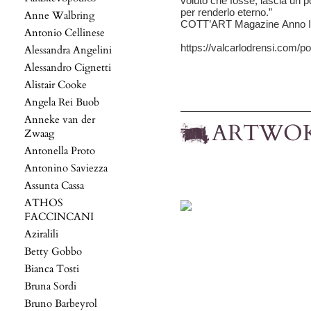
voluto che fosse, lascia un po
per renderlo eterno.”
Anne Walbring
COTT’ART Magazine Anno I 
Antonio Cellinese
https://valcarlodrensi.com/po
Alessandra Angelini
Alessandro Cignetti
Alistair Cooke
Angela Rei Buob
Anneke van der
ARTWO
Zwaag
Antonella Proto
Antonino Saviezza
Assunta Cassa
ATHOS
FACCINCANI
Aziralili
Betty Gobbo
Bianca Tosti
Bruna Sordi
Bruno Barbeyrol