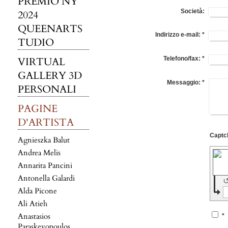
PREMIO NY
Società:
2024
QUEENARTS
Indirizzo e-mail:
*
TUDIO
Telefono/fax:
*
VIRTUAL
GALLERY 3D
Messaggio:
*
PERSONALI
PAGINE
D'ARTISTA
Agnieszka Balut
Andrea Melis
Annarita Pancini
Antonella Galardi
Alda Picone
Ali Atieh
Anastasios
*
Paraskevopoulos