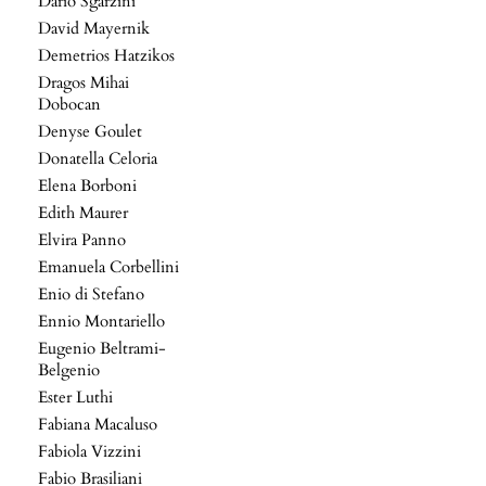
Dario Sgarzini
David Mayernik
Demetrios Hatzikos
Dragos Mihai
Dobocan
Denyse Goulet
Donatella Celoria
Elena Borboni
Edith Maurer
Elvira Panno
Emanuela Corbellini
Enio di Stefano
Ennio Montariello
Eugenio Beltrami-
Belgenio
Ester Luthi
Fabiana Macaluso
Fabiola Vizzini
Fabio Brasiliani