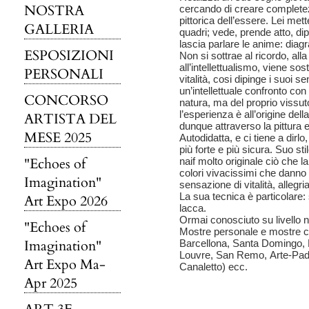
NOSTRA
cercando di creare complet
pittorica dell’essere. Lei mette
GALLERIA
quadri; vede, prende atto, di
lascia parlare le anime: diag
ESPOSIZIONI
Non si sottrae al ricordo, all
all’intellettualismo, viene sos
PERSONALI
vitalità, cosi dipinge i suoi
un’intellettuale confronto con 
CONCORSO
natura, ma del proprio vissuto
l’esperienza è all’origine dell
ARTISTA DEL
dunque attraverso la pittura e
MESE 2025
Autodidatta, e ci tiene a dirl
più forte e più sicura. Suo sti
"Echoes of
naif molto originale ciò che la
colori vivacissimi che danno 
Imagination"
sensazione di vitalità, allegria
La sua tecnica è particolare: 
Art Expo 2026
lacca.
Ormai conosciuto su livello n
"Echoes of
Mostre personale e mostre c
Imagination"
Barcellona, Santa Domingo, P
Louvre, San Remo, Arte-Pado
Art Expo Ma-
Canaletto) ecc.
Apr 2025