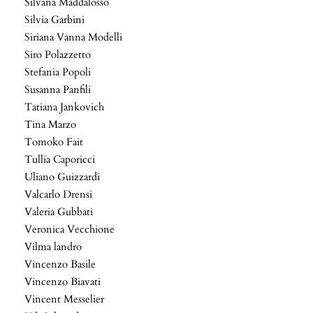
Silvana Maddalosso
Silvia Garbini
Siriana Vanna Modelli
Siro Polazzetto
Stefania Popoli
Susanna Panfili
Tatiana Jankovich
Tina Marzo
Tomoko Fait
Tullia Caporicci
Uliano Guizzardi
Valcarlo Drensi
Valeria Gubbati
Veronica Vecchione
Vilma landro
Vincenzo Basile
Vincenzo Biavati
Vincent Messelier