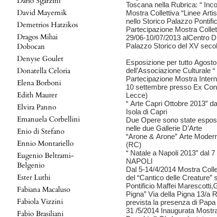
Dario Sgarzini
Toscana nella Rubrica: “ Incon
David Mayernik
Mostra Collettiva “Linee Artis
nello Storico Palazzo Ponti
Demetrios Hatzikos
Partecipazione Mostra Colle
Dragos Mihai
29/06-10/07/2013 alCentro D’
Dobocan
Palazzo Storico del XV seco
Denyse Goulet
Esposizione per tutto Agosto
Donatella Celoria
dell’Associazione Culturale “
Partecipazione Mostra Inter
Elena Borboni
10 settembre presso Ex Conv
Edith Maurer
Lecce)
“ Arte Capri Ottobre 2013” da
Elvira Panno
Isola di Capri
Emanuela Corbellini
Due Opere sono state espost
nelle due Gallerie D’Arte
Enio di Stefano
“Arone & Arone” Arte Moder
Ennio Montariello
(RC)
“ Natale a Napoli 2013” dal 
Eugenio Beltrami-
NAPOLI
Belgenio
Dal 5-14/4/2014 Mostra Collet
Ester Luthi
del “Cantico delle Creature”
Pontificio Maffei Marescotti,G
Fabiana Macaluso
Pigna” Via della Pigna 13/a R
Fabiola Vizzini
prevista la presenza di Papa
31 /5/2014 Inaugurata Mostra 
Fabio Brasiliani