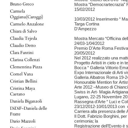
Bruno Greco
Mostra “Democrartecrazia” F
15/02/2012
Carmela
Oggianu(Caroggi)
10/03/2012 Inserimento “ Ma
Carmelo Anzalone
Targa Cortina
D’Ampezzo
Chiara di Salvo
Claudia Tejeda
Mostra Mercato “Officina de
24/03-1/04/2012
Claudio Detto
Premio D’Arte Roma Festiva
Clara Fantini
20/05/2012
Nel 2012 realizzato una matto
Clarissa Collenzi
Progetto Artisti in cielo e in t
Clementina Pizza
Bocca “ Galleria Vittorio Ema
Expo Internazionale di Arti
Cornel Vana
Galleria Albatros Roma 19-2
Cristian Bellini
Honourable Mention for Artis
Arte 2012 –Museo di Chianc
Cristina Maya
Swiss in Art- Magia Artigiana 
Caetano
Lugano, 22-25 Novembre 20
Daniela Biganzoli
Rassegna d’Arte “ Luci e Col
23/12/2012-10/01/2013 con c
DiDiF-Daniela delle
Carriera alla presenza delle 
Fratte
Il Dott. Fabrizio Borghini, pe
Dario Mazzoli
cerimonia; la
Registrazione dell’Evento è