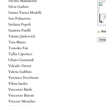
Silvana Maddalosso
Silvia Garbini
Siriana Vanna Modelli
Siro Polazzetto
Stefania Popoli
Susanna Panfili
No
Tatiana Jankovich
Tina Marzo
Tomoko Fait
Tullia Caporicci
Uliano Guizzardi
Valcarlo Drensi
Valeria Gubbati
Veronica Vecchione
Vilma landro
Vincenzo Basile
Vincenzo Biavati
Vincent Messelier