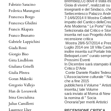
Brembio(LO) dove è stata espo
Fabrizio Saracino
Gioia di vivere”, realizzati su
insegnanti e del Sindaco, ch
Federica Marangoni
Settecentesco Palazzo Andr
Francesca Borgo
7-14/6/2014 II Mostra Colletti
impatto del Cantico delleCre
Francesca Ghidini
Arte Moderna “ Le Porte” Vi
Francis Akapata
Selezionata dal Critico e Stor
inserita nel suo Progetto Art
Franco Brunatto
recensione critica
Gabriele Luppichini
Mostra 28/6-5/7/2014 e Prese
Luglio 2014 ore 18 Villa Cas
Giada Rossi
inoltre inserita sul Portale Int
Giorgio Biso
Bebopart.com” curato sempre
Gitta Lindblom
Prossimi Eventi
In Dicembre sarà stampato il V
Giuliana Griselli
Critico D’Arte
Giulia PIntea
Conte Daniele Radini Tedes
L’Associazione culturale “ N
Goran Makeski
che a fine 2015
Gregorio Vallejo
pubblicherà il Volume “ Artist
inserita,( tale Volume
Han de Leeuwerk
sarà inviato al Moma di New Y
Irina Greciuhina
la nomina di ” Socia
Onoraria”per meriti Artistici
Julius Camilletti
Laurence Lher
RECENSIONE CRITICA