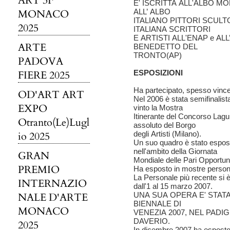
ART 3F
E' ISCRITTA ALL'ALBO MON
MONACO
ALL’ ALBO
ITALIANO PITTORI SCULTOR
2025
ITALIANA SCRITTORI
E ARTISTI ALL'ENAP e A
ARTE
BENEDETTO DEL
TRONTO(AP)
PADOVA
FIERE 2025
ESPOSIZIONI
Ha partecipato, spesso vince
OD'ART ART
Nel 2006 è stata semifinalis
EXPO
vinto la Mostra
Itinerante del Concorso Laguna
Otranto(Le)Lugl
assoluto del Borgo
io 2025
degli Artisti (Milano).
Un suo quadro è stato espos
nell'ambito della Giornata
GRAN
Mondiale delle Pari Opportuni
PREMIO
Ha esposto in mostre personali 
La Personale più recente si è 
INTERNAZIO
dall'1 al 15 marzo 2007.
NALE D'ARTE
UNA SUA OPERA E' STAT
BIENNALE DI
MONACO
VENEZIA 2007, NEL PADIG
DAVERIO.
2025
In dicembre 2007 ha esposto 