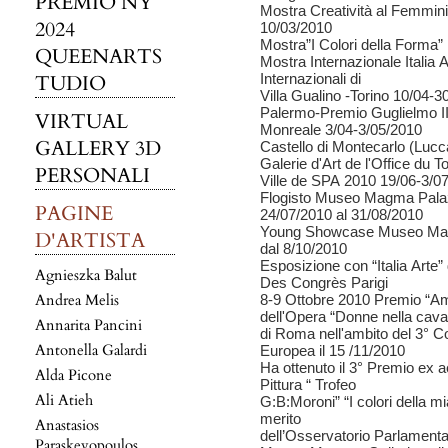
PREMIO NY
Mostra Creatività al Femmini
2024
10/03/2010
Mostra”I Colori della Forma”
QUEENARTS
Mostra Internazionale Italia 
TUDIO
Internazionali di
Villa Gualino -Torino 10/04-
Palermo-Premio Guglielmo II
VIRTUAL
Monreale 3/04-3/05/2010
GALLERY 3D
Castello di Montecarlo (Lucc
Galerie d'Art de l'Office du 
PERSONALI
Ville de SPA 2010 19/06-3/0
Flogisto Museo Magma Palaz
PAGINE
24/07/2010 al 31/08/2010
Young Showcase Museo Mag
D'ARTISTA
dal 8/10/2010
Esposizione con “Italia Arte”
Agnieszka Balut
Des Congrès Parigi
Andrea Melis
8-9 Ottobre 2010 Premio “A
dell'Opera “Donne nella cava”
Annarita Pancini
di Roma nell'ambito del 3° C
Antonella Galardi
Europea il 15 /11/2010
Ha ottenuto il 3° Premio ex 
Alda Picone
Pittura “ Trofeo
Ali Atieh
G:B:Moroni” “I colori della m
merito
Anastasios
dell’Osservatorio Parlamenta
Paraskevopoulos