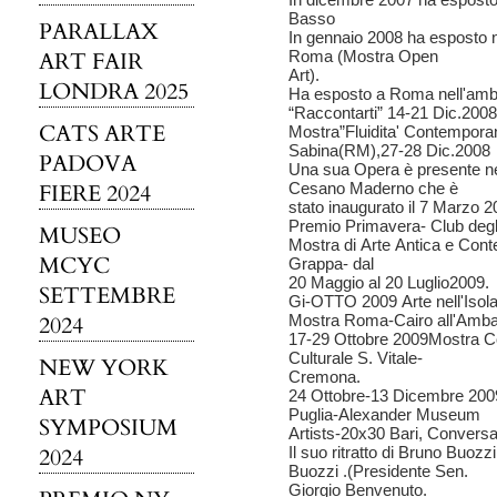
Basso
PARALLAX
In gennaio 2008 ha esposto n
ART FAIR
Roma (Mostra Open
Art).
LONDRA 2025
Ha esposto a Roma nell'ambi
“Raccontarti” 14-21 Dic.2008
CATS ARTE
Mostra”Fluidita' Contempor
Sabina(RM),27-28 Dic.2008
PADOVA
Una sua Opera è presente n
FIERE 2024
Cesano Maderno che è
stato inaugurato il 7 Marzo 2
Premio Primavera- Club degli
MUSEO
Mostra di Arte Antica e Con
MCYC
Grappa- dal
20 Maggio al 20 Luglio2009.
SETTEMBRE
Gi-OTTO 2009 Arte nell'Isola
2024
Mostra Roma-Cairo all'Amba
17-29 Ottobre 2009Mostra Coll
Culturale S. Vitale-
NEW YORK
Cremona.
ART
24 Ottobre-13 Dicembre 2009 
Puglia-Alexander Museum
SYMPOSIUM
Artists-20x30 Bari, Conver
2024
Il suo ritratto di Bruno Buoz
Buozzi .(Presidente Sen.
Giorgio Benvenuto.