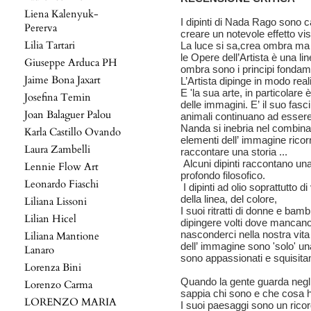
Liena Kalenyuk-
I dipinti di Nada Rago sono c
Pererva
creare un notevole effetto vis
Lilia Tartari
La luce si sa,crea ombra ma
le Opere dell’Artista è una li
Giuseppe Arduca PH
ombra sono i principi fondam
Jaime Bona Jaxart
L’Artista dipinge in modo real
E 'la sua arte, in particolare 
Josefina Temin
delle immagini. E’ il suo fas
Joan Balaguer Palou
animali continuano ad esser
Nanda si inebria nel combinar
Karla Castillo Ovando
elementi dell’ immagine ricorr
Laura Zambelli
raccontare una storia ...
Alcuni dipinti raccontano una
Lennie Flow Art
profondo filosofico.
Leonardo Fiaschi
I dipinti ad olio soprattutto d
della linea, del colore,
Liliana Lissoni
I suoi ritratti di donne e bam
Lilian Hicel
dipingere volti dove mancano 
nasconderci nella nostra vita 
Liliana Mantione
dell’ immagine sono 'solo' un
Lanaro
sono appassionati e squisita
Lorenza Bini
Quando la gente guarda negli oc
Lorenzo Carma
sappia chi sono e che cosa h
LORENZO MARIA
I suoi paesaggi sono un ricor