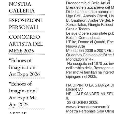
NOSTRA
l'Accademia di Belle Arti di
Brera ed è stata allieva del
GALLERIA
Di lei hanno scritto numerosi c
Ugo Celli, Antonio Oberti, L
ESPOSIZIONI
B. Gauthron, Andrè Verdet, P
Serradifalco, Giorgio Faloss
PERSONALI
Grazia Todaro
Le sue Opere sono state pubbli
CONCORSO
Bolaffi, Comanducci,
L'Elite, Donne di Quadri, Enci
ARTISTA DEL
Nuova Arte
MESE 2025
Mondadori 2006 e 2007, Grandi
Quadrato,Catalogo dell’Art
"Echoes of
Mondadori n° 47.
Ha eseguito nel 1979 ,su invi
Imagination"
nell'ambito della Rassegna e
Per motivi familiari ha interro
Art Expo 2026
dipingere nel 2005.
"Echoes of
HA DIPINTO LA STANZA D
Imagination"
LIBERTA”
NELL'ALEXANDER MUSEU
Art Expo Ma-
IL
28 GIUGNO 2008.
Apr 2025
www.alexandermuseum.it
Mostra Personale Sala Olimp