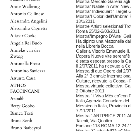
Mostra Mercato Galleria agl
Anne Walbring
Mostra” Natale in Arte” New 
Mostra” Individuart “ Target
Antonio Cellinese
Mostra”I Colori dell’Umbria”
Alessandra Angelini
18/1/2011
Mostre Artisti selezionati”Tr
Alessandro Cignetti
Roma 25/02-2/03/2011
Alistair Cooke
Mostra”Impegno D’Arte” Gall
Ha dipinto una Mattonella da
Angela Rei Buob
nella Libreria Bocca
Anneke van der
Galleria Vittorio Emanuele II
Zwaag
L’opera”Nuove vite serene”è 
è stata esposta presso la Ga
Antonella Proto
Il 2/07/2011 ha ricevuto a Ce
Antonino Saviezza
Mostra di due Opere dal 2/0
Alla 2° Biennale Internazional
Assunta Cassa
Culture, ricevuto la Coppa - P
ATHOS
Mostra virtuale collettiva :Ga
FACCINCANI
2 Ottobre 2011
Mostra “ i Viva Mèxico”con 
Aziralili
Italia,Agenzia Consolare del
Betty Gobbo
Messico in Italia, Provincia 
7 /11/2011
Bianca Tosti
Mostra “ ARTPRICE 2011 
Bruna Sordi
Talenti, Via Quattro
Fontane 113 ROMA 12-24 / 
Bruno Barbeyrol
Mostra “Castel dell’Ovo” Nap