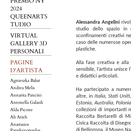
PREMIO NY
2024
QUEENARTS
Alessandra Angelini
rivol
TUDIO
studio dello spazio in 
VIRTUAL
sconfinamenti creativi ne
GALLERY 3D
caso delle numerose opere
plastiche.
PERSONALI
PAGINE
Alla fase creativa e all
D'ARTISTA
sensibile, l’artista unisce
e didattici articolati.
Agnieszka Balut
Andrea Melis
Ha partecipato a numeros
Annarita Pancini
altre, in
Italia, Stati Uni
Antonella Galardi
Estonia, Australia, Polonia
Alda Picone
collezioni di importanti m
Raccolta Bertarelli di M
Ali Atieh
Civica Raccolta di Disegno 
Anastasios
Paraskevopoulos
di Bellinzona, il Museo Na