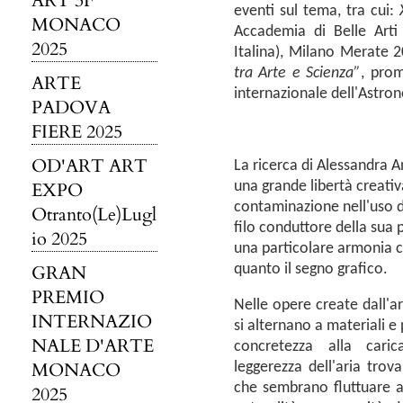
ART 3F
eventi sul tema, tra cui:
MONACO
Accademia di Belle Arti
2025
Italina), Milano Merate
tra Arte e Scienza”
, prom
ARTE
internazionale dell'Astro
PADOVA
FIERE 2025
OD'ART ART
La ricerca di Alessandra A
EXPO
una grande libertà creati
contaminazione nell'uso di
Otranto(Le)Lugl
filo conduttore della sua
io 2025
una particolare armonia ch
GRAN
quanto il segno grafico.
PREMIO
Nelle opere create dall'ar
INTERNAZIO
si alternano a materiali e
NALE D'ARTE
concretezza alla caric
MONACO
leggerezza dell'aria trov
che sembrano fluttuare al
2025