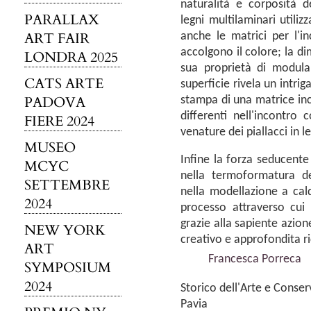
naturalità e corposità d
PARALLAX
legni multilaminari utiliz
ART FAIR
anche le matrici per l'inc
accolgono il colore; la di
LONDRA 2025
sua proprietà di modula
CATS ARTE
superficie rivela un intrig
PADOVA
stampa di una matrice inc
differenti nell'incontro 
FIERE 2024
venature dei piallacci in l
MUSEO
Infine la forza seducente
MCYC
nella termoformatura de
SETTEMBRE
nella modellazione a cald
2024
processo attraverso cui 
grazie alla sapiente azione
NEW YORK
creativo e approfondita ri
ART
Francesca Porreca
SYMPOSIUM
2024
Storico dell'Arte e Conserv
Pavia