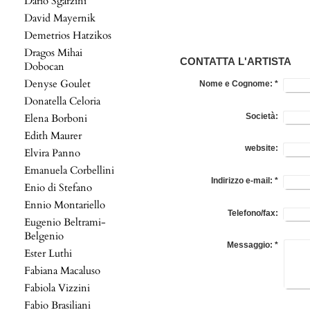
Dario Sgarzini
David Mayernik
Demetrios Hatzikos
Dragos Mihai
CONTATTA L'ARTISTA
Dobocan
Denyse Goulet
Nome e Cognome:
*
Donatella Celoria
Società:
Elena Borboni
Edith Maurer
website:
Elvira Panno
Emanuela Corbellini
Indirizzo e-mail:
*
Enio di Stefano
Ennio Montariello
Telefono/fax:
Eugenio Beltrami-
Belgenio
Messaggio:
*
Ester Luthi
Fabiana Macaluso
Fabiola Vizzini
Fabio Brasiliani