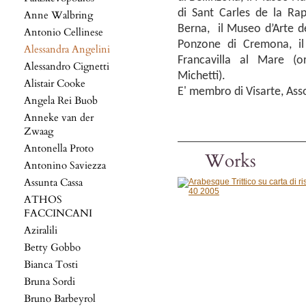
di Sant Carles de la Rap
Anne Walbring
Berna, il Museo d’Arte de
Antonio Cellinese
Ponzone di Cremona, il 
Alessandra Angelini
Francavilla al Mare (o
Alessandro Cignetti
Michetti).
Alistair Cooke
E' membro di Visarte, Assoc
Angela Rei Buob
Anneke van der
Zwaag
Antonella Proto
Works
Antonino Saviezza
Assunta Cassa
ATHOS
FACCINCANI
Aziralili
Betty Gobbo
Bianca Tosti
Bruna Sordi
Bruno Barbeyrol