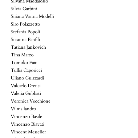
Silvana Maddalosso
Silvia Garbini
Siriana Vanna Modelli
Siro Polazzetto
Stefania Popoli
Susanna Panfili
Tatiana Jankovich
Tina Marzo
Tomoko Fait
Tullia Caporicci
Uliano Guizzardi
Valcarlo Drensi
Valeria Gubbati
Veronica Vecchione
Vilma landro
Vincenzo Basile
Vincenzo Biavati
Vincent Messelier