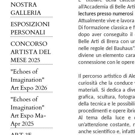
E' titolare della catted
NOSTRA
all’Accademia di Belle Arti
GALLERIA
lectures presso numerosi Is
Attualmente vive e lavora
ESPOSIZIONI
Di formazione classica e f
PERSONALI
dopo aver conseguito il 
Belle Arti di Brera con u
CONCORSO
nelle regole del Bauhaus
ARTISTA DEL
diviene un elemento carat
MESE 2025
connessione con le opere 
"Echoes of
Il percorso artistico di A
Imagination"
curiosità che la conduce 
Art Expo 2026
materiali. Si dedica a dive
grafica, scultura, fotog
"Echoes of
della tecnica e le possibi
Imagination"
procedimenti e opere ibri
Art Expo Ma-
Al tema della luce e d
Apr 2025
un’attenzione costante, 
anche scientifico e, infatti