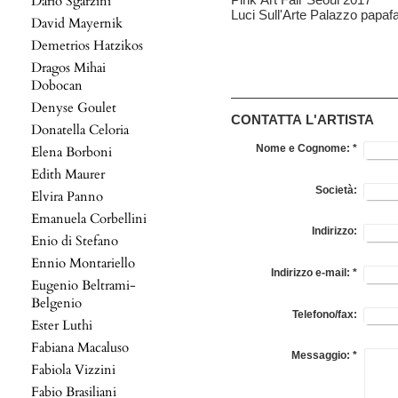
Dario Sgarzini
Luci Sull'Arte Palazzo papaf
David Mayernik
Demetrios Hatzikos
Dragos Mihai
Dobocan
Denyse Goulet
CONTATTA L'ARTISTA
Donatella Celoria
Nome e Cognome:
*
Elena Borboni
Edith Maurer
Società:
Elvira Panno
Emanuela Corbellini
Indirizzo:
Enio di Stefano
Ennio Montariello
Indirizzo e-mail:
*
Eugenio Beltrami-
Belgenio
Telefono/fax:
Ester Luthi
Fabiana Macaluso
Messaggio:
*
Fabiola Vizzini
Fabio Brasiliani