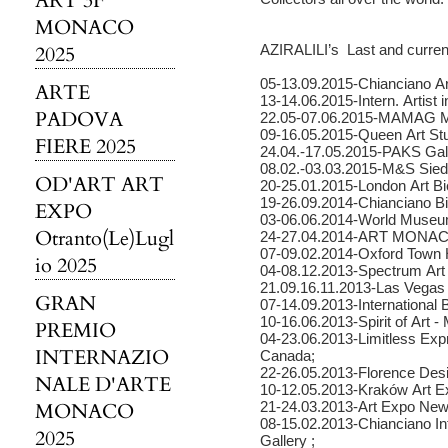
ART 3F
MONACO
2025
AZIRALILI’s Last and current
05-13.09.2015-Chianciano Art
ARTE
13-14.06.2015-Intern. Artist
PADOVA
22.05-07.06.2015-MAMAG Mo
09-16.05.2015-Queen Art Stud
FIERE 2025
24.04.-17.05.2015-PAKS Gall
08.02.-03.03.2015-M&S Sied
OD'ART ART
20-25.01.2015-London Art Bi
19-26.09.2014-Chianciano Bi
EXPO
03-06.06.2014-World Museum 
Otranto(Le)Lugl
24-27.04.2014-ART MONACO
07-09.02.2014-Oxford Town H
io 2025
04-08.12.2013-Spectrum Art
21.09.16.11.2013-Las Vegas
GRAN
07-14.09.2013-International B
10-16.06.2013-Spirit of Art 
PREMIO
04-23.06.2013-Limitless Expr
INTERNAZIO
Canada;
22-26.05.2013-Florence Desi
NALE D'ARTE
10-12.05.2013-Kraków Art Ex
MONACO
21-24.03.2013-Art Expo New 
08-15.02.2013-Chianciano Int
2025
Gallery ;