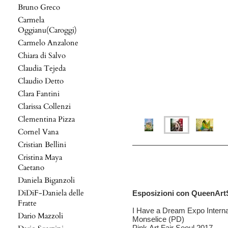
Bruno Greco
Carmela
Oggianu(Caroggi)
Carmelo Anzalone
Chiara di Salvo
Claudia Tejeda
Claudio Detto
Clara Fantini
Clarissa Collenzi
Clementina Pizza
Cornel Vana
Cristian Bellini
Cristina Maya
Caetano
Daniela Biganzoli
DiDiF-Daniela delle
Esposizioni con QueenArt
Fratte
I Have a Dream Expo Internazi
Dario Mazzoli
Monselice (PD)
Pink Art Fair Seoul 2017