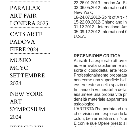
23-26.01.2013-London Art Bi
PARALLAX
03-06.05.2012-International
New York;
ART FAIR
18-24.07.2012-Spirit of Art 
LONDRA 2025
15-22.09.2012-Chianciano Int
01.12.2012 - International 
05-09.12.2012-International
CATS ARTE
U.S.A.
PADOVA
FIERE 2024
RECENSIONE CRITICA
MUSEO
Aziralili ha esplorato attraver
ed è arrivata rapidamente a 
MCYC
sorta di cosiddetta, arte "ec
SETTEMBRE
Professionalmente preparata 
non come una superficie bid
2024
essere esteso nello spazio de
Imitando la vulnerabilità de
NEW YORK
assumere una propria vita pro
densità materiale apparentem
ART
psicologico.
SYMPOSIUM
L’ARTISTA l’ha portata ad un 
che visionario, esplorando la
2024
colori, ben arredati in un "co
E con le sue Opere presto si 