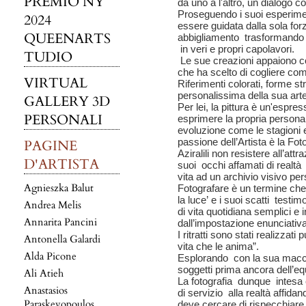
PREMIO NY
da uno a l'altro, un dialogo co
Proseguendo i suoi esperimen
2024
essere guidata dalla sola forz
QUEENARTS
abbigliamento trasformando i
in veri e propri capolavori.
TUDIO
Le sue creazioni appaiono c
che ha scelto di cogliere com
VIRTUAL
Riferimenti colorati, forme s
personalissima della sua art
GALLERY 3D
Per lei, la pittura è un'espres
PERSONALI
esprimere la propria persona
evoluzione come le stagioni 
passione dell’Artista è la Fot
PAGINE
Aziralili non resistere all’att
D'ARTISTA
suoi occhi affamati di realtà
vita ad un archivio visivo pe
Agnieszka Balut
Fotografare è un termine che 
la luce’ e i suoi scatti testi
Andrea Melis
di vita quotidiana semplici e
Annarita Pancini
dall’impostazione enunciativa
I ritratti sono stati realizzat
Antonella Galardi
vita che le anima”.
Alda Picone
Esplorando con la sua macchin
soggetti prima ancora dell’equ
Ali Atieh
La fotografia dunque intesa 
Anastasios
di servizio alla realtà affid
Paraskevopoulos
deve cercare di rispecchiare