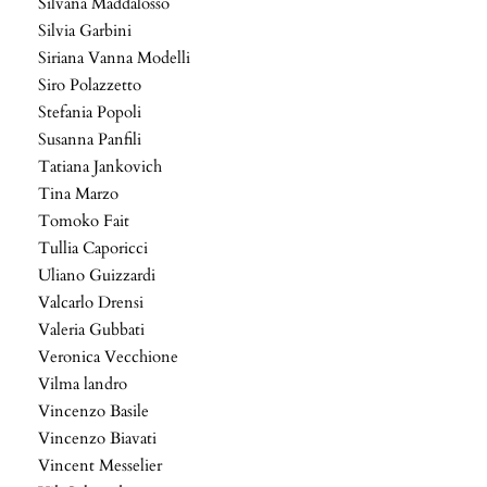
Silvana Maddalosso
Silvia Garbini
Siriana Vanna Modelli
Siro Polazzetto
Stefania Popoli
Susanna Panfili
Tatiana Jankovich
Tina Marzo
Tomoko Fait
Tullia Caporicci
Uliano Guizzardi
Valcarlo Drensi
Valeria Gubbati
Veronica Vecchione
Vilma landro
Vincenzo Basile
Vincenzo Biavati
Vincent Messelier