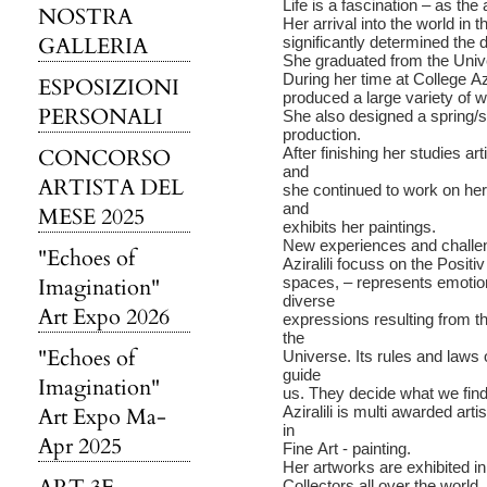
Life is a fascination – as th
NOSTRA
Her arrival into the world in
GALLERIA
significantly determined the d
She graduated from the Unive
During her time at College Azir
ESPOSIZIONI
produced a large variety of w
PERSONALI
She also designed a spring/
production.
CONCORSO
After finishing her studies art
and
ARTISTA DEL
she continued to work on her
and
MESE 2025
exhibits her paintings.
New experiences and challeng
"Echoes of
Aziralili focuss on the Posi
Imagination"
spaces, – represents emotions
diverse
Art Expo 2026
expressions resulting from th
the
"Echoes of
Universe. Its rules and laws
guide
Imagination"
us. They decide what we find 
Art Expo Ma-
Aziralili is multi awarded art
in
Apr 2025
Fine Art - painting.
Her artworks are exhibited i
Collectors all over the world.