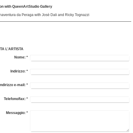
on with QueenArtStudio Gallery
naventura da Peraga with Josè Dali and Ricky Tognazzi
TA L'ARTISTA
Nome:
*
Indirizzo:
*
Indirizzo e-mail:
*
Telefono/fax:
*
Messaggio:
*