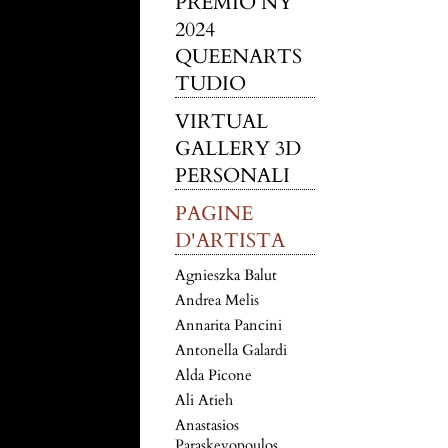
PREMIO NY
2024
QUEENARTS
TUDIO
VIRTUAL
GALLERY 3D
PERSONALI
PAGINE
D'ARTISTA
Agnieszka Balut
Andrea Melis
Annarita Pancini
Antonella Galardi
Alda Picone
Ali Atieh
Anastasios
Paraskevopoulos