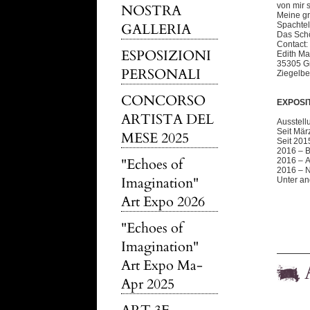
von mir 
NOSTRA
Meine gr
GALLERIA
Spachtel
Das Schön
Contact:
ESPOSIZIONI
Edith Ma
35305 G
PERSONALI
Ziegelbe
CONCORSO
EXPOSI
ARTISTA DEL
Ausstellu
Seit Mär
MESE 2025
Seit 2015
2016 – B
"Echoes of
2016 – A
2016 – N
Imagination"
Unter an
Art Expo 2026
"Echoes of
Imagination"
Art Expo Ma-
Apr 2025