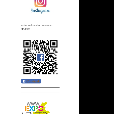
entra nel nostro numeroso
gruppo
Condividi