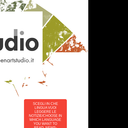
SCEGLI IN CHE
LINGUA VUOI
LEGGERE LE
NOTIZIE/CHOOSE IN
WHICH LANGUAGE
YOU WANT TO
READ NEWS-