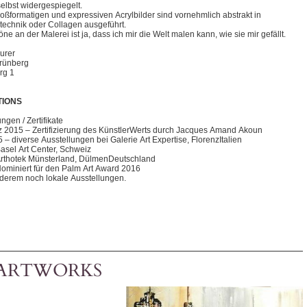
selbst widergespiegelt.
oßformatigen und expressiven Acrylbilder sind vornehmlich abstrakt in
technik oder Collagen ausgeführt.
e an der Malerei ist ja, dass ich mir die Welt malen kann, wie sie mir gefällt.
urer
rünberg
rg 1
TIONS
ngen / Zertifikate
z 2015 – Zertifizierung des Künstler­Werts durch Jacques Amand Akoun
 – diverse Ausstellungen bei Galerie Art Expertise, Florenz­Italien
asel Art Center, Schweiz
rthotek Münsterland, Dülmen­Deutschland
ominiert für den Palm Art Award 2016
derem noch lokale Ausstellungen.
ARTWORKS