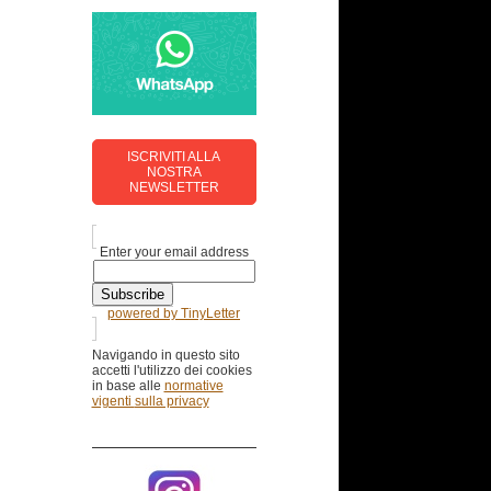
ISCRIVITI ALLA
NOSTRA
NEWSLETTER
Enter your email address
powered by TinyLetter
Navigando in questo sito
accetti l'utilizzo dei cookies
in base alle
normative
vigenti
sulla privacy