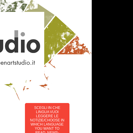
SCEGLI IN CHE
LINGUA VUOI
LEGGERE LE
NOTIZIE/CHOOSE IN
WHICH LANGUAGE
YOU WANT TO
READ NEWS-