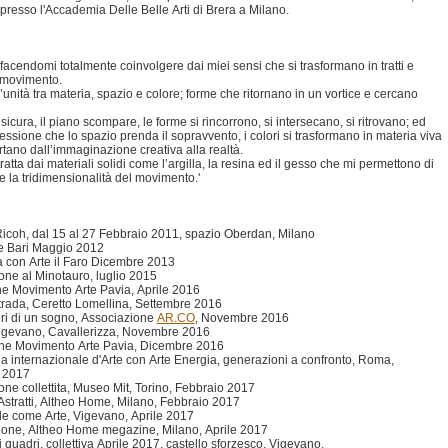
 presso l'Accademia Delle Belle Arti di Brera a Milano.
facendomi totalmente coinvolgere dai miei sensi che si trasformano in tratti e
 movimento.
’unità tra materia, spazio e colore; forme che ritornano in un vortice e cercano
icura, il piano scompare, le forme si rincorrono, si intersecano, si ritrovano; ed
essione che lo spazio prenda il sopravvento, i colori si trasformano in materia viva
rtano dall’immaginazione creativa alla realtà.
atta dai materiali solidi come l’argilla, la resina ed il gesso che mi permettono di
e la tridimensionalità del movimento.'
icoh, dal 15 al 27 Febbraio 2011, spazio Oberdan, Milano
e Bari Maggio 2012
va con Arte il Faro Dicembre 2013
one al Minotauro, luglio 2015
one Movimento Arte Pavia, Aprile 2016
Strada, Ceretto Lomellina, Settembre 2016
eri di un sogno, Associazione
AR.CO
, Novembre 2016
Vigevano, Cavallerizza, Novembre 2016
ione Movimento Arte Pavia, Dicembre 2016
 internazionale d'Arte con Arte Energia, generazioni a confronto, Roma,
 2017
one collettita, Museo Mit, Torino, Febbraio 2017
 Astratti, Altheo Home, Milano, Febbraio 2017
e come Arte, Vigevano, Aprile 2017
lone, Altheo Home megazine, Milano, Aprile 2017
quadri, collettiva Aprile 2017, castello sforzesco, Vigevano.