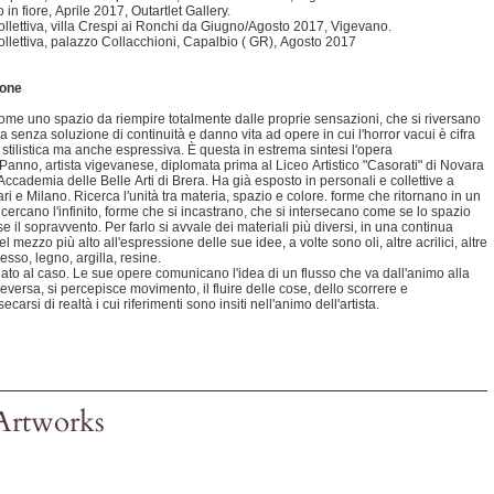
in fiore, Aprile 2017, Outartlet Gallery.
ollettiva, villa Crespi ai Ronchi da Giugno/Agosto 2017, Vigevano.
ollettiva, palazzo Collacchioni, Capalbio ( GR), Agosto 2017
one
come uno spazio da riempire totalmente dalle proprie sensazioni, che si riversano
a senza soluzione di continuità e danno vita ad opere in cui l'horror vacui è cifra
stilistica ma anche espressiva. È questa in estrema sintesi l'opera
 Panno, artista vigevanese, diplomata prima al Liceo Artistico "Casorati" di Novara
'Accademia delle Belle Arti di Brera. Ha già esposto in personali e collettive a
ri e Milano. Ricerca l'unità tra materia, spazio e colore. forme che ritornano in un
 cercano l'infinito, forme che si incastrano, che si intersecano come se lo spazio
 il sopravvento. Per farlo si avvale dei materiali più diversi, in una continua
el mezzo più alto all'espressione delle sue idee, a volte sono oli, altre acrilici, altre
sso, legno, argilla, resine.
ato al caso. Le sue opere comunicano l'idea di un flusso che va dall'animo alla
ceversa, si percepisce movimento, il fluire delle cose, dello scorrere e
secarsi di realtà i cui riferimenti sono insiti nell'animo dell'artista.
Artworks