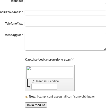
website:
Indirizzo e-mail:
*
Telefono/fax:
Messaggio:
*
Captcha (codice protezione spam) *
↺
Inserisci il codice
Nota
: i campi contrassegnati con
*
sono obbligatori.