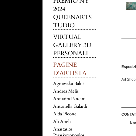
PREMIO NY
2024
QUEENARTS
TUDIO
VIRTUAL
GALLERY 3D
PERSONALI
PAGINE
Esposizi
D'ARTISTA
Art Shop
Agnieszka Balut
Andrea Melis
Annarita Pancini
Antonella Galardi
Alda Picone
CONTAT
Ali Atieh
Anastasios
Paraskevopoulos