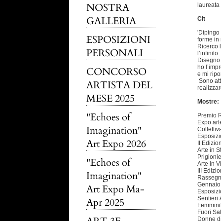
NOSTRA
laureata
GALLERIA
Cit
'Dipingo 
ESPOSIZIONI
forme in
Ricerco l
PERSONALI
l’infinito.
Disegno s
ho l’impr
CONCORSO
e mi ripo
Sono attr
ARTISTA DEL
realizzar
MESE 2025
Mostre:
"Echoes of
Premio R
Expo art
Imagination"
Colletti
Esposizi
Art Expo 2026
II Edizi
Arte in 
Prigioni
"Echoes of
Arte in 
III Ediz
Imagination"
Rassegna
Gennaio
Art Expo Ma-
Esposizi
Sentieri
Apr 2025
Femminil
Fuori Sa
Donne di 