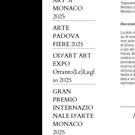
ART 3F
Vigevano 
MONACO
Mostra c
Mostra c
2025
Recensi
ARTE
La tela 
PADOVA
su di ess
non solo 
FIERE 2025
di Elvira
e poi all
OD'ART ART
Pavia, Ba
vortice e
EXPO
prendesse
ricerca d
Otranto(Le)Lugl
ancora ge
Nulla è d
io 2025
tela e vi
dell'inter
GRAN
PREMIO
INTERNAZIO
NALE D'ARTE
MONACO
2025