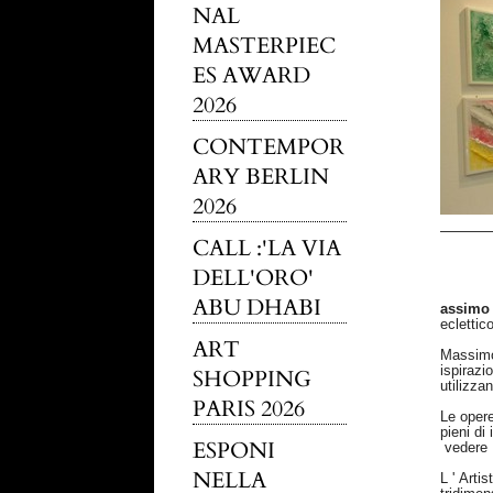
NAL
MASTERPIEC
ES AWARD
2026
CONTEMPOR
ARY BERLIN
2026
CALL :'LA VIA
DELL'ORO'
ABU DHABI
assimo 
eclettic
ART
Massimo 
ispirazi
SHOPPING
utilizzan
PARIS 2026
Le opere 
pieni di 
ESPONI
vedere l
NELLA
L ' Artis