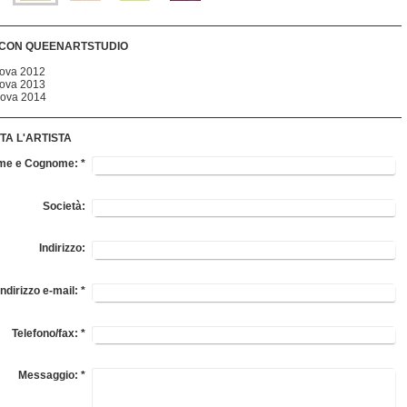
 CON QUEENARTSTUDIO
dova 2012
dova 2013
nova 2014
TA L'ARTISTA
me e Cognome:
*
Società:
Indirizzo:
Indirizzo e-mail:
*
Telefono/fax:
*
Messaggio:
*