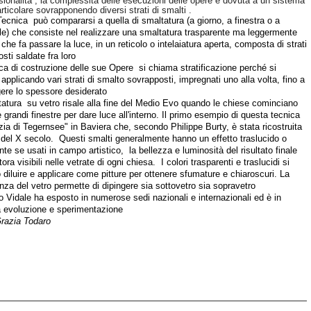
sionalità , la complessità delle esecuzioni delle opere e dovuta a un sistema
rticolare sovrapponendo diversi strati di smalti .
ecnica può compararsi a quella di smaltatura (
a giorno, a finestra o a
le
) che consiste nel realizzare una smaltatura trasparente ma leggermente
 che fa passare la luce, in un reticolo o intelaiatura aperta, composta di strati
sti saldate fra loro
ca di costruzione delle sue Opere si chiama stratificazione perché si
applicando vari strati di smalto sovrapposti, impregnati uno alla volta, fino a
ere lo spessore desiderato
atura su vetro risale alla fine del Medio Evo quando le chiese cominciano
 grandi finestre per dare luce all'interno. Il primo esempio di questa tecnica
azia di Tegernsee" in Baviera che, secondo Philippe Burty, è stata ricostruita
e del X secolo. Questi smalti generalmente hanno un effetto traslucido o
nte se usati in campo artistico,
la bellezza e luminosità del risultato finale
ora visibili nelle vetrate di ogni chiesa.
I colori trasparenti e traslucidi si
diluire e applicare come pitture per ottenere sfumature e chiaroscuri. La
nza del vetro permette di dipingere sia sottovetro sia sopravetro
Vidale ha esposto in numerose sedi nazionali e internazionali ed è in
a evoluzione e sperimentazione
razia Todaro
idale/