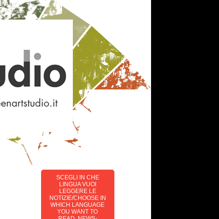
SCEGLI IN CHE
LINGUA VUOI
LEGGERE LE
NOTIZIE/CHOOSE IN
WHICH LANGUAGE
YOU WANT TO
READ NEWS-