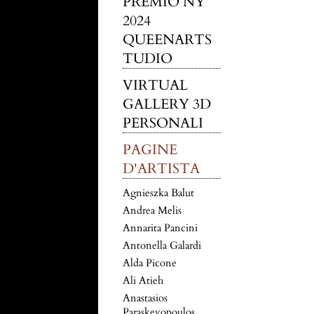
PREMIO NY
2024
QUEENARTS
TUDIO
VIRTUAL
GALLERY 3D
PERSONALI
PAGINE
D'ARTISTA
Agnieszka Balut
Andrea Melis
Annarita Pancini
Antonella Galardi
Alda Picone
Ali Atieh
Anastasios
Paraskevopoulos