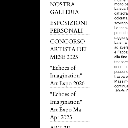
tridimen
NOSTRA
molto pa
La sua T
GALLERIA
cattedra
colorata
ESPOSIZIONI
sovrappo
La tecni
PERSONALI
procede 
raggiung
CONCORSO
La smalt
ARTISTA DEL
ad avere
è l''abb
MESE 2025
alla fin
traspare
"Echoes of
sono tutt
possono 
Imagination"
traspare
Art Expo 2026
Massimo 
continu
Maria G
"Echoes of
Imagination"
simo-v
Art Expo Ma-
Apr 2025